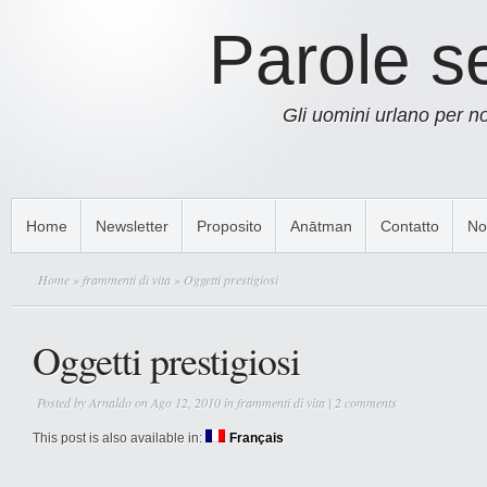
Parole s
Gli uomini urlano per 
Home
Newsletter
Proposito
Anātman
Contatto
No
Home
»
frammenti di vita
» Oggetti prestigiosi
Oggetti prestigiosi
Posted by
Arnaldo
on Ago 12, 2010 in
frammenti di vita
|
2 comments
This post is also available in:
Français