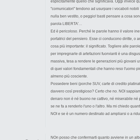
esplicitamente quello che significava. Oggi invece qu
"comunicatori" tendono ad usurpare i vocaboli nobili 
nulla ben vestito, o peggio! basti pensare a cosa sono 
parola LIBERTA'…
Ed è pericoloso. Perché le parole hanno il valore ine
portatrici del pensiero. Esse ci conducono diritte, o a
cosa più importante: il significato. Togliere alle parole
per impregnarle di artefazioni fuorvianti è una disg
massiva, tesa a rendere le generazioni più giovani u
di quei valori fondamentali che hanno reso l'uomo più
almeno più cosciente.
Possedere beni (porche SUV, carte di credito platina
davvero così prestigioso? Certo che no. NOI sappiamo
denaro non è né buono ne cattivo, né miserabile né p
se ne fa a renderlo l'uno o l'altro. Ma mi chiedo quan
NOI e se è un numero destinato ad ampliarsi o a ridur
NOn posso che confermarti quanto avviene in un albe