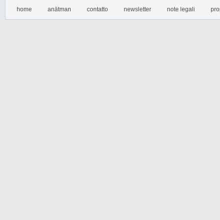
home
anātman
contatto
newsletter
note legali
pro