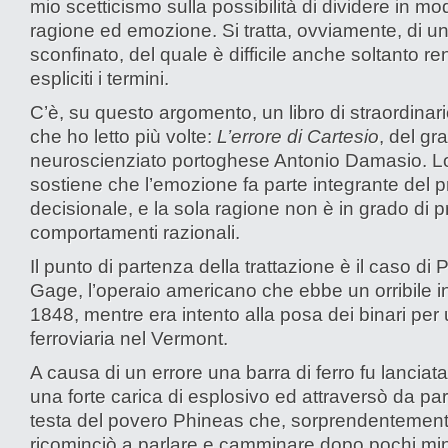
mio scetticismo sulla possibilità di dividere in mo
ragione ed emozione. Si tratta, ovviamente, di 
sconfinato, del quale è difficile anche soltanto r
espliciti i termini.
C’è, su questo argomento, un libro di straordinari
che ho letto più volte:
L’errore di Cartesio
, del gr
neuroscienziato portoghese Antonio Damasio. L
sostiene che l’emozione fa parte integrante del 
decisionale, e la sola ragione non è in grado di 
comportamenti razionali.
Il punto di partenza della trattazione è il caso di
Gage, l’operaio americano che ebbe un orribile i
1848, mentre era intento alla posa dei binari per 
ferroviaria nel Vermont.
A causa di un errore una barra di ferro fu lanciata
una forte carica di esplosivo ed attraversò da par
testa del povero Phineas che, sorprendentement
ricominciò a parlare e camminare dopo pochi min