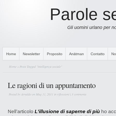
Parole s
Gli uomini urlano per 
Home
Newsletter
Proposito
Anātman
Contatto
No
Home
» Posts Tagged "intelligenza sociale"
Le ragioni di un appuntamento
Posted by
Arnaldo
on Mag 11, 2011 in
riflessioni
|
3 comments
Nell’articolo
L’illusione di saperne di più
ho acc