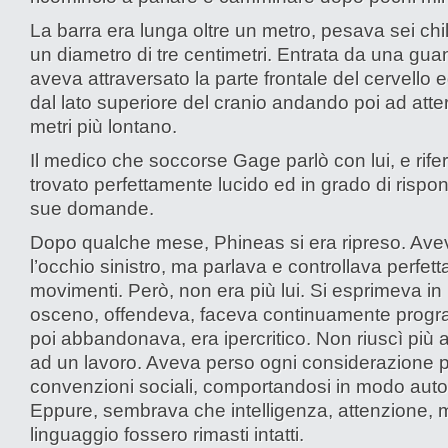
La barra era lunga oltre un metro, pesava sei chi
un diametro di tre centimetri. Entrata da una guan
aveva attraversato la parte frontale del cervello 
dal lato superiore del cranio andando poi ad atter
metri più lontano.
Il medico che soccorse Gage parlò con lui, e rifer
trovato perfettamente lucido ed in grado di rispon
sue domande.
Dopo qualche mese, Phineas si era ripreso. Ave
l’occhio sinistro, ma parlava e controllava perfet
movimenti. Però, non era più lui. Si esprimeva i
osceno, offendeva, faceva continuamente prog
poi abbandonava, era ipercritico. Non riuscì più 
ad un lavoro. Aveva perso ogni considerazione p
convenzioni sociali, comportandosi in modo autol
Eppure, sembrava che intelligenza, attenzione,
linguaggio fossero rimasti intatti.