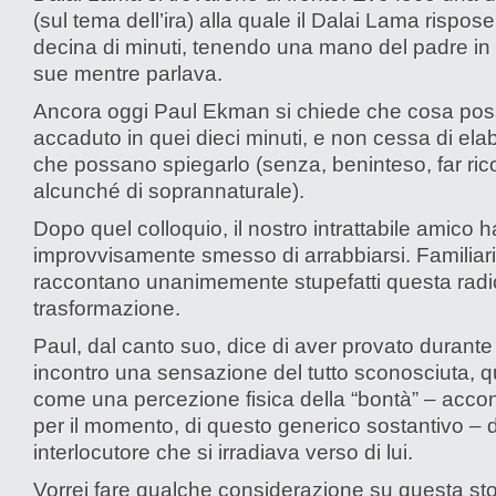
(sul tema dell’ira) alla quale il Dalai Lama rispos
decina di minuti, tenendo una mano del padre in
sue mentre parlava.
Ancora oggi Paul Ekman si chiede che cosa po
accaduto in quei dieci minuti, e non cessa di ela
che possano spiegarlo (senza, beninteso, far ric
alcunché di soprannaturale).
Dopo quel colloquio, il nostro intrattabile amico h
improvvisamente smesso di arrabbiarsi. Familiari
raccontano unanimemente stupefatti questa radi
trasformazione.
Paul, dal canto suo, dice di aver provato durante 
incontro una sensazione del tutto sconosciuta, 
come una percezione fisica della “bontà” – acco
per il momento, di questo generico sostantivo – 
interlocutore che si irradiava verso di lui.
Vorrei fare qualche considerazione su questa stor