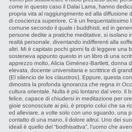
come in questo caso il Dalai Lama, hanno dedica
propria vita al raggiungimento ed alla diffusione 
di coscienza superiore. C’è un frequentatissimo 
comune secondo il quale i buddhisti, ed in gener
persone dedite a pratiche meditative, si isolano i
realtà personale, diventando indifferenti alla soff
altri. Mi è capitato pochi giorni fa di leggere una 
sosteneva appunto questo in un libro di una scrit
apprezzo molto, Alicia Giménez-Bartlett, donna di
elevata, docente universitaria e scrittrice di gra
(El silencio de los claustros). Eppure, questa co
dimostra la profonda ignoranza che regna in Occ
cultura orientale. Nulla è più lontano dal vero. Il 
felice, capace di chiudersi in meditazione per o
gioie sconosciute ai più, è proprio colui che sa r
ed alleviare, a volte solo con uno sguardo, una pa
contatto di una mano, il dolore altrui. Uno dei suo
ideali è quello del “bodhisattva”, l’uomo che ave