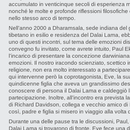
accumulato in venticinque secoli di esperienza m
nonché le molte e profonde riflessioni filosofiche
nello stesso arco di tempo.
Nell’anno 2000 a Dharamsala, sede indiana del
tibetano in esilio e residenza del Dalai Lama, eb
uno di questi incontri, sul tema delle emozioni dist
convegno fu invitato, come avrete intuito, Paul 
l’incarico di presentare la concezione darwiniana
emozioni. Il nostro iracondo scienziato, scettico i
religione, non era molto interessato a partecipare
qui intervenne però la coprotagonista, Eve, la su
quindicenne figlia che aveva un grandissimo desi
conoscere di persona il Dalai Lama e caldeggiò 
partecipazione. Inoltre, all’incontro era prevista 
di Richard Davidson, collega e vecchio amico d
così, padre e figlia si misero in viaggio alla volta d
Durante una delle pause tra le discussioni, Paul, la
Dalai Lama si trovarono di fronte. Eve fece una