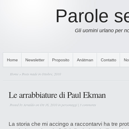
Parole s
Gli uomini urlano per 
Home
Newsletter
Proposito
Anātman
Contatto
No
Home
» Posts made in Ottobre, 2010
Le arrabbiature di Paul Ekman
Posted by
Arnaldo
on Ott 16, 2010 in
personaggi
|
3 comments
La storia che mi accingo a raccontarvi ha tre prot