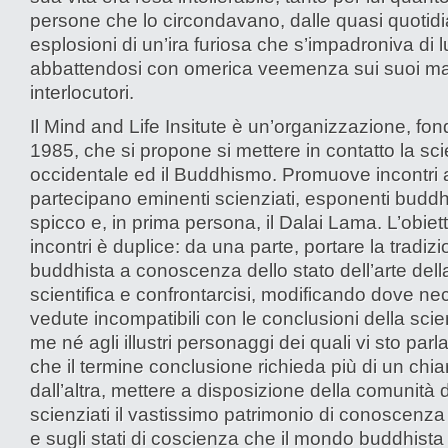
persone che lo circondavano, dalle quasi quotid
esplosioni di un’ira furiosa che s’impadroniva di l
abbattendosi con omerica veemenza sui suoi mal
interlocutori.
Il Mind and Life Insitute è un’organizzazione, fon
1985, che si propone si mettere in contatto la sc
occidentale ed il Buddhismo. Promuove incontri a
partecipano eminenti scienziati, esponenti buddhi
spicco e, in prima persona, il Dalai Lama. L’obiett
incontri è duplice: da una parte, portare la tradiz
buddhista a conoscenza dello stato dell’arte dell
scientifica e confrontarcisi, modificando dove ne
vedute incompatibili con le conclusioni della sci
me né agli illustri personaggi dei quali vi sto par
che il termine conclusione richieda più di un chia
dall’altra, mettere a disposizione della comunità 
scienziati il vastissimo patrimonio di conoscenza
e sugli stati di coscienza che il mondo buddhista