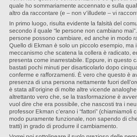
quale ho sommariamente accennato e sulla qual
altro da raccontare (e – non v’illudete – vi raccont
In primo luogo, risulta evidente la falsità del co
secondo il quale “le persone non cambiano mai”
persone possono cambiare, ed anche in modo ra
Quello di Ekman è solo un piccolo esempio, ma i
meccanismo che scatena la collera è radicato, ed
presenta come inarrestabile. Eppure, in questo 
bastati pochi minuti per disarticolarlo dopo cinqu
conferme e rafforzamenti. È vero che questo è a
presenza di una persona nettamente fuori dell’or
è stata all’origine di molte altre vicende analogh
altrettanto vero che, se la trasformazione è avve
vuol dire che era possibile, che nascosti tra i neu
professor Ekman c’erano i “fattori” (chiamiamoli c
modo puramente funzionale, non sapendo di che
tratti) in grado di produrre il cambiamento.
Vorrei poi sottolineare il ruolo prezioso delle per