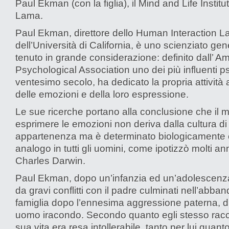
Paul Ekman (con la figlia), il Mind and Life Institut
Lama.
Paul Ekman, direttore dello Human Interaction L
dell’Università di California, è uno scienziato ge
tenuto in grande considerazione: definito dall’ A
Psychological Association uno dei più influenti ps
ventesimo secolo, ha dedicato la propria attività a
delle emozioni e della loro espressione.
Le sue ricerche portano alla conclusione che il 
esprimere le emozioni non deriva dalla cultura di
appartenenza ma è determinato biologicamente 
analogo in tutti gli uomini, come ipotizzò molti ann
Charles Darwin.
Paul Ekman, dopo un’infanzia ed un’adolescenz
da gravi conflitti con il padre culminati nell’abba
famiglia dopo l’ennesima aggressione paterna, 
uomo iracondo. Secondo quanto egli stesso racc
sua vita era resa intollerabile, tanto per lui quanto