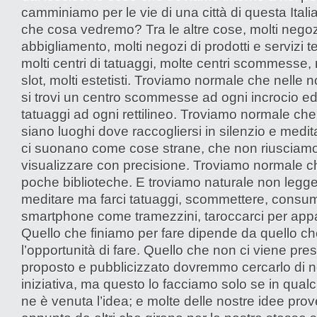
camminiamo per le vie di una città di questa Itali
che cosa vedremo? Tra le altre cose, molti negoz
abbigliamento, molti negozi di prodotti e servizi te
molti centri di tatuaggi, molte centri scommesse,
slot, molti estetisti. Troviamo normale che nelle n
si trovi un centro scommesse ad ogni incrocio ed
tatuaggi ad ogni rettilineo. Troviamo normale che
siano luoghi dove raccogliersi in silenzio e medit
ci suonano come cose strane, che non riusciam
visualizzare con precisione. Troviamo normale c
poche biblioteche. E troviamo naturale non legger
meditare ma farci tatuaggi, scommettere, consu
smartphone come tramezzini, taroccarci per appa
Quello che finiamo per fare dipende da quello c
l’opportunità di fare. Quello che non ci viene pre
proposto e pubblicizzato dovremmo cercarlo di n
iniziativa, ma questo lo facciamo solo se in qua
ne è venuta l’idea; e molte delle nostre idee pr