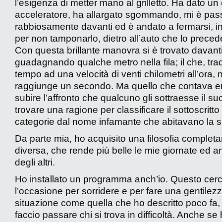
l’esigenza di metter mano al grilletto. Ha dato un 
acceleratore, ha allargato sgommando, mi è pas
rabbiosamente davanti ed è andato a fermarsi, 
per non tamponarlo, dietro all’auto che lo precede
Con questa brillante manovra si è trovato davant
guadagnando qualche metro nella fila; il che, trad
tempo ad una velocità di venti chilometri all’ora, 
raggiunge un secondo. Ma quello che contava e
subire l’affronto che qualcuno gli sottraesse il su
trovare una ragione per classificare il sottoscritto
categorie dal nome infamante che abitavano la
Da parte mia, ho acquisito una filosofia complet
diversa, che rende più belle le mie giornate ed a
degli altri.
Ho installato un programma anch’io. Questo cer
l’occasione per sorridere e per fare una gentilezz
situazione come quella che ho descritto poco fa,
faccio passare chi si trova in difficoltà. Anche se 