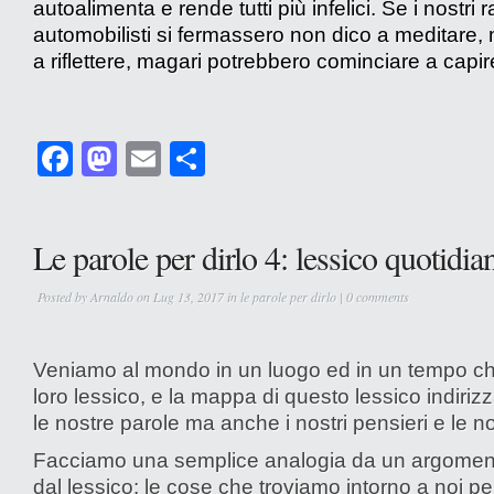
autoalimenta e rende tutti più infelici. Se i nostri 
automobilisti si fermassero non dico a meditare
a riflettere, magari potrebbero cominciare a cap
Facebook
Mastodon
Email
Condividi
Le parole per dirlo 4: lessico quotidia
Posted by
Arnaldo
on Lug 13, 2017 in
le parole per dirlo
|
0 comments
Veniamo al mondo in un luogo ed in un tempo ch
loro lessico, e la mappa di questo lessico indiriz
le nostre parole ma anche i nostri pensieri e le no
Facciamo una semplice analogia da un argomen
dal lessico: le cose che troviamo intorno a noi pe