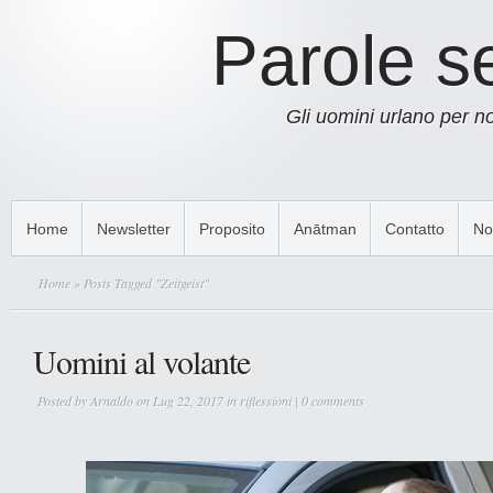
Parole s
Gli uomini urlano per 
Home
Newsletter
Proposito
Anātman
Contatto
No
Home
» Posts Tagged "Zeitgeist"
Uomini al volante
Posted by
Arnaldo
on Lug 22, 2017 in
riflessioni
|
0 comments