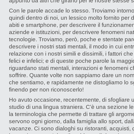
appunto da altri che girano per le nostre stesse s
Con le parole accade lo stesso. Troviamo intorno
quindi dentro di noi, un lessico molto fornito per 
abiti e smartphone, per descrivere il funzionamen
aziende e istituzioni, per descrivere fenomeni nat
tecnologie. Troviamo, però, poche e stentate par
descrivere i nostri stati mentali, il modo in cui ent
relazione con i nostri simili e dissimili, i fattori c
felici e infelici; e di queste poche parole la maggi
riguardano stati mentali, interazioni e fenomeni c
soffrire. Quante volte non sappiamo dare un nom
che sentiamo, e rapidamente ne distogliamo lo 
finendo per non riconoscerlo!
Ho avuto occasione, recentemente, di sfogliare u
studio di una lingua straniera. C’è una sezione l
la terminologia che permette di trattare gli argom
servono ogni giorno, dalla famiglia allo sport, dal
vacanze. Ci sono dialoghi su ristoranti, acquisti,