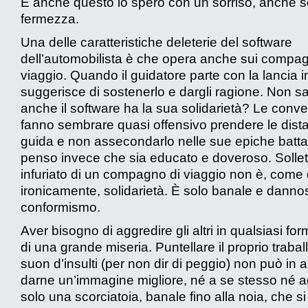
E anche questo lo spero con un sorriso, anche 
fermezza.
Una delle caratteristiche deleterie del software
dell’automobilista è che opera anche sui compag
viaggio. Quando il guidatore parte con la lancia i
suggerisce di sostenerlo e dargli ragione. Non 
anche il software ha la sua solidarietà? Le conve
fanno sembrare quasi offensivo prendere le dist
guida e non assecondarlo nelle sue epiche battag
penso invece che sia educato e doveroso. Sollet
infuriato di un compagno di viaggio non è, come
ironicamente, solidarietà. È solo banale e danno
conformismo.
Aver bisogno di aggredire gli altri in qualsiasi f
di una grande miseria. Puntellare il proprio traba
suon d’insulti (per non dir di peggio) non può in
darne un’immagine migliore, né a se stesso né agli
solo una scorciatoia, banale fino alla noia, che si