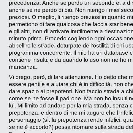
precedenza. Anche se perdo un secondo e, a dire
anche se ne perdo di più. Non ritengo i miei seco
preziosi. O meglio, li ritengo preziosi in quanto mi
permettono di fare qualcosa che faccia star ben
e gli altri, non di arrivare inutilmente a destinazi
minuto prima. Procedo cogliendo ogni occasione
abbellire le strade, deturpate dell’ostilità di chi usa
programma concorrente. Il mio ha un database 
contiene insulti, e da quando lo uso non ne ho ma
mancanza.
Vi prego, però, di fare attenzione. Ho detto che m
essere gentile e aiutare chi è in difficoltà, non c
dare spazio ai prepotenti. Non faccio strada a c
come se ne fosse il padrone. Ma non ho insulti 
lui. Mi limito ad andare per la mia strada, senza 
prepotenza, e dentro di me mi auguro che l’infeli
personaggio (sì, la prepotenza rende infelici, qu
se ne è accorto?) possa ritornare sulla strada del