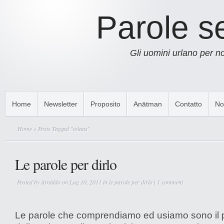
Parole s
Gli uomini urlano per 
Home
Newsletter
Proposito
Anātman
Contatto
No
Home
» Posts Tagged "tolaas"
Le parole per dirlo
Posted by
Arnaldo
on Lug 10, 2011 in
le parole per dirlo
|
1 comment
Le parole che comprendiamo ed usiamo sono il 