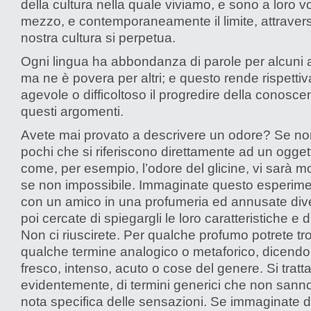
della cultura nella quale viviamo, e sono a loro vol
mezzo, e contemporaneamente il limite, attraverso
nostra cultura si perpetua.
Ogni lingua ha abbondanza di parole per alcuni 
ma ne è povera per altri; e questo rende rispett
agevole o difficoltoso il progredire della conosce
questi argomenti.
Avete mai provato a descrivere un odore? Se no
pochi che si riferiscono direttamente ad un ogge
come, per esempio, l’odore del glicine, vi sarà molt
se non impossibile. Immaginate questo esperime
con un amico in una profumeria ed annusate dive
poi cercate di spiegargli le loro caratteristiche e d
Non ci riuscirete. Per qualche profumo potrete tr
qualche termine analogico o metaforico, dicendo
fresco, intenso, acuto o cose del genere. Si tratta
evidentemente, di termini generici che non sanno
nota specifica delle sensazioni. Se immaginate d