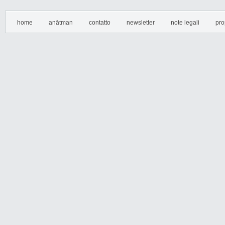
home
anātman
contatto
newsletter
note legali
pro