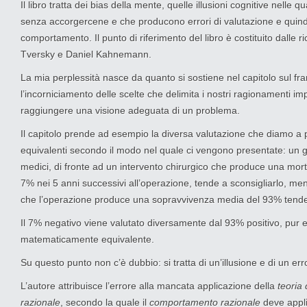
Il libro tratta dei bias della mente, quelle illusioni cognitive nelle 
senza accorgercene e che producono errori di valutazione e quind
comportamento. Il punto di riferimento del libro è costituito dalle 
Tversky e Daniel Kahnemann.
La mia perplessità nasce da quanto si sostiene nel capitolo sul fr
l’incorniciamento delle scelte che delimita i nostri ragionamenti i
raggiungere una visione adeguata di un problema.
Il capitolo prende ad esempio la diversa valutazione che diamo a p
equivalenti secondo il modo nel quale ci vengono presentate: un 
medici, di fronte ad un intervento chirurgico che produce una mort
7% nei 5 anni successivi all’operazione, tende a sconsigliarlo, men
che l’operazione produce una sopravvivenza media del 93% tende 
Il 7% negativo viene valutato diversamente dal 93% positivo, pur
matematicamente equivalente.
Su questo punto non c’è dubbio: si tratta di un’illusione e di un err
L’autore attribuisce l’errore alla mancata applicazione della
teoria 
razionale
, secondo la quale il
comportamento razionale
deve applic