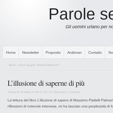
Parole s
Gli uomini urlano per 
Home
Newsletter
Proposito
Anātman
Contatto
No
Home
» Posts Tagged "Piattelli Palmarini"
L’illusione di saperne di più
Posted by
Arnaldo
on Feb 6, 2011 in
riflessioni
|
1 comment
La lettura del libro
L’illusione di sapere
di Massimo Piattelli Palmarin
riflessioni di notevole interesse, mi ha lasciato una perplessità di 