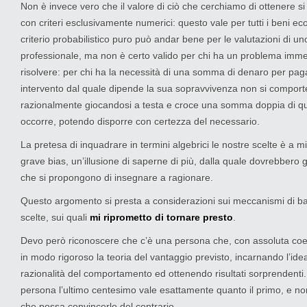
Non è invece vero che il valore di ciò che cerchiamo di ottenere s
con criteri esclusivamente numerici: questo vale per tutti i beni eco
criterio probabilistico puro può andar bene per le valutazioni di u
professionale, ma non è certo valido per chi ha un problema imm
risolvere: per chi ha la necessità di una somma di denaro per pag
intervento dal quale dipende la sua sopravvivenza non si comport
razionalmente giocandosi a testa e croce una somma doppia di que
occorre, potendo disporre con certezza del necessario.
La pretesa di inquadrare in termini algebrici le nostre scelte è a m
grave bias, un’illusione di saperne di più, dalla quale dovrebbero 
che si propongono di insegnare a ragionare.
Questo argomento si presta a considerazioni sui meccanismi di ba
scelte, sui quali
mi riprometto di tornare presto
.
Devo però riconoscere che c’è una persona che, con assoluta coe
in modo rigoroso la teoria del vantaggio previsto, incarnando l’idea
razionalità del comportamento ed ottenendo risultati sorprendenti
persona l’ultimo centesimo vale esattamente quanto il primo, e no
che possa convincerlo del contrario.